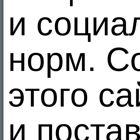
и социа
норм. С
этого са
и поста