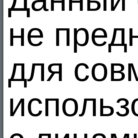
не пред
для сов
использ