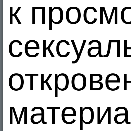
к просм
сексуал
открове
материа