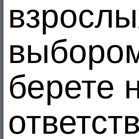
взрослы
выборо
берете 
ответст