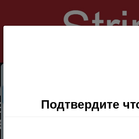
Секс Поиск
Фото
Видео
П
Подтвердите что
Хочу
сюда!