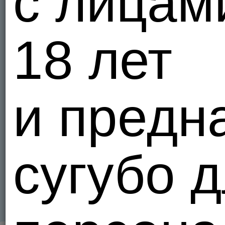
с лицам
18 лет
и предн
сугубо 