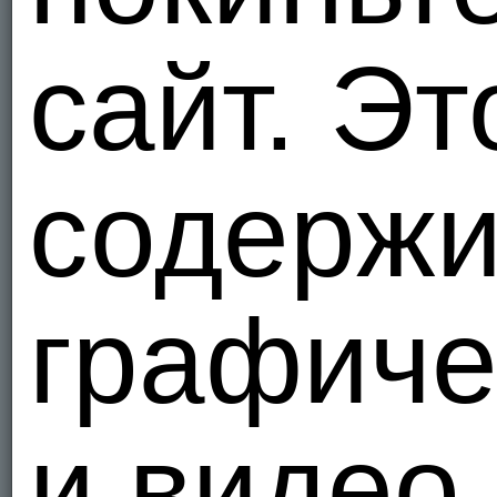
Украи
8
сайт. Эт
SeksBeb
Украи
1
содержи
Andrey5
Украи
графиче
1
и видео
19a89
Донецк.ДН
Украи
2