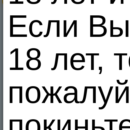
Украи
Если Вы
1
sosashk
18 лет, т
Люблю тра
Украи
1
пожалуй
ProphCa
Познакомл
Украи
1
покиньте
Serna2
Люблю