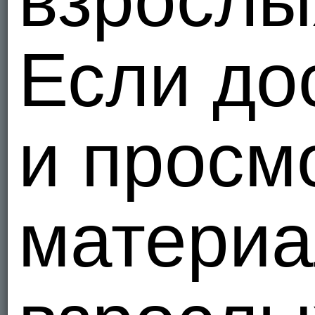
взрослы
Fredgi
Если до
Украи
1
и просм
Vladius
Украи
1
материа
4546374
Украи
1