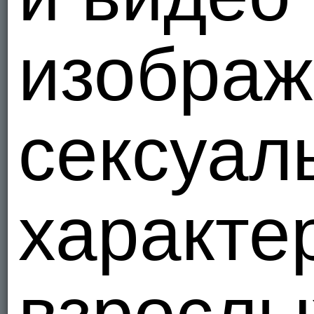
изображ
Sergej1
Украи
15
сексуал
Svobodni
Украи
1
характе
grishatri
tg: @doct
Украи
21