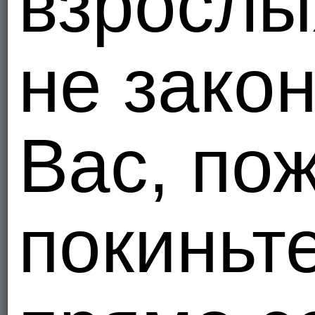
взрослы
Merkuri
Украи
1
не зако
SultanV
Женщины 
Вас, по
Украи
1
покиньт
Volodymy
Украи
1
Grigoriy