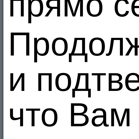
прямо с
Украи
2
Продол
SergeiS
Украи
1
и подтв
Vtyn56
Всем удач
Украи
что Вам
20
Период