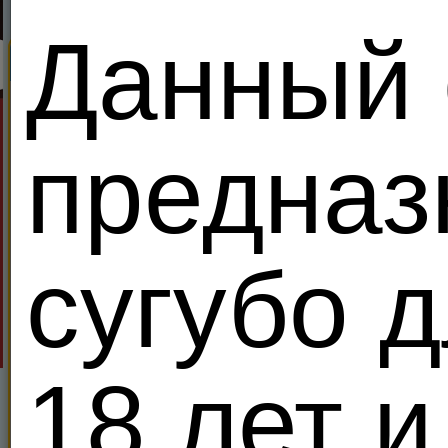
Данный 
Поиск
Секс Король Meendo
Найди партнеров дл
Все
Ищу:
В возра
Показывать только:
VIP 
предназ
Местоположение
Поиск
Расширенный поиск
Период
сугубо 
alinamil
Кто не жа
VIP
Украи
Neznakomec1606
51
54
18 лет и
Правит уже
00:15:41
Свергнуть за
125
кредитов!
h499238